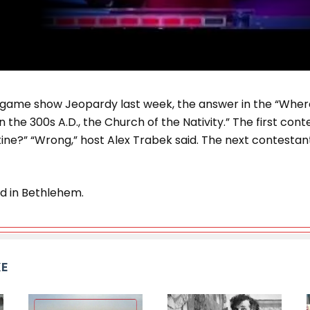
he game show Jeopardy last week, the answer in the “Wher
n the 300s A.D., the Church of the Nativity.” The first con
tine?” “Wrong,” host Alex Trabek said. The next contestant
ed in Bethlehem.
KE