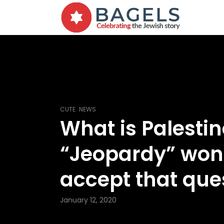
,
CUTE
NEWS
What is Palestin
“Jeopardy” won
accept that que
January 12, 2020