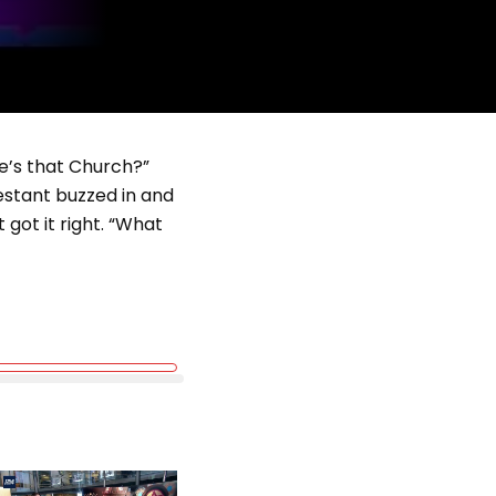
e’s that Church?”
testant buzzed in and
 got it right. “What