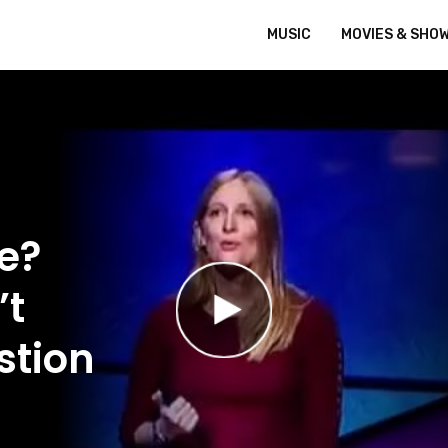
MUSIC
MOVIES & SHO
e?
’t
stion