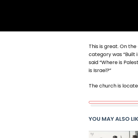
This is great. On t
category was “Built i
said “Where is Pales
is Israel?”
The church is locat
YOU MAY ALSO LI