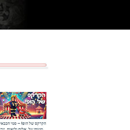
הקרקס של הופ! – סמי הכבאי,
מטוסי על, אליס ולואיס, יובל