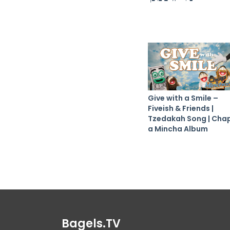
Give with a Smile –
Fiveish & Friends |
Tzedakah Song | Cha
a Mincha Album
Bagels.TV