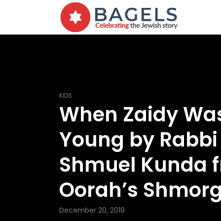
KIDS
When Zaidy Wa
Young by Rabbi
Shmuel Kunda 
Oorah’s Shmor
December 20, 2018