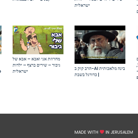
ישראלית
מחרוזת אני ואבא – אבא של
גיבור – שירים ברצף – ילדות
הרב קוק ב-AI בינה מלאכותית
p
ישראלית
| כדורגל בשבת
MADE WITH
IN JERUSALEM