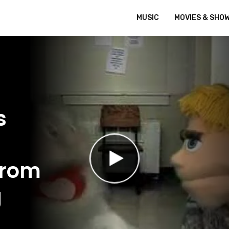
MUSIC
MOVIES & SHO
s
from
g