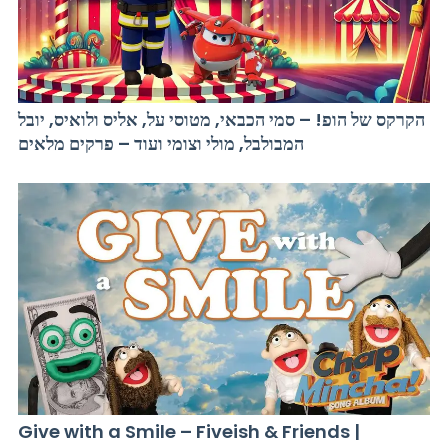
הקרקס של הופ! – סמי הכבאי, מטוסי על, אליס ולואיס, יובל
המבולבל, מולי וצומי ועוד – פרקים מלאים
Give with a Smile – Fiveish & Friends |