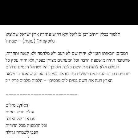
תלמוד בבלי: “יתיב רבן גמליאל וקא דריש עתידה ארץ ישראל שתוציא
גלוסקאות” (עוגות) – שבת ל
רמב”ם: “ובאותו הזמן לא יהיה שם לא רעב ולא מלחמה ולא קנאה ותחרות,
שהטובה תהיה מושפעת הרבה וכל המעדנים מצויין כעפר, ולא יהיה עסק כל
העולם אלא לדעת את השם בלבד. ולפיכך יהיו ישראל חכמים גדולים
ויודעים דברים הסתומים וישיגו דעת בוראם כפי כח האדם, שנאמר כי מלאה
הארץ דעה את השם כמים לים מכסים” – הלכות מלכים פרק י”ב
__________________________
מילים Lyrics
עולם חדש ראיתי
‏עם אור של גאולה
וכל הדמעות מכל הדורות
הפכו לשמחה גדולה