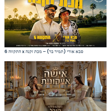
התקווה 6 x סבא אורי (תמיר בר) – מכת זקנה