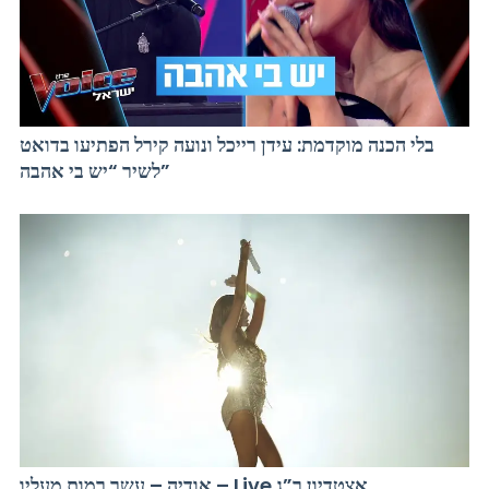
בלי הכנה מוקדמת: עידן רייכל ונועה קירל הפתיעו בדואט
לשיר “יש בי אהבה”
אודיה – עשר רמות מעליו – Live אצטדיון ר”ג