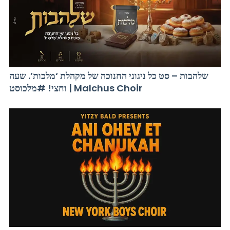
שלהבות – סט כל ניגוני החנוכה של מקהלת ‘מלכות’. שעה
וחצי! #מלכוסט | Malchus Choir