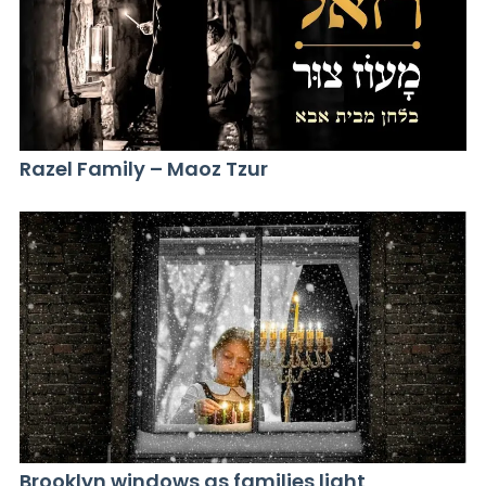
Razel Family – Maoz Tzur
Brooklyn windows as families light