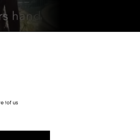
e !of us