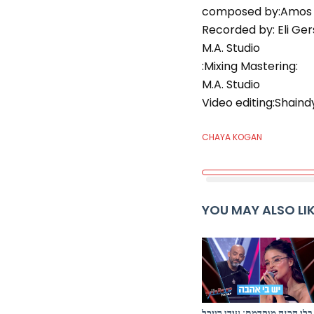
composed by:Amos
Recorded by: Eli Ger
M.A. Studio
:Mixing Mastering:
M.A. Studio
Video editing:Shaind
CHAYA KOGAN
YOU MAY ALSO LI
בלי הכנה מוקדמת: עידן רייכל