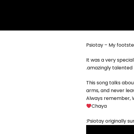
Psiotay – My footst
It was a very specia
.amazingly talented
This song talks abou
arms, and never lea
Always remember, We 
Chaya
:Psiotay originally s