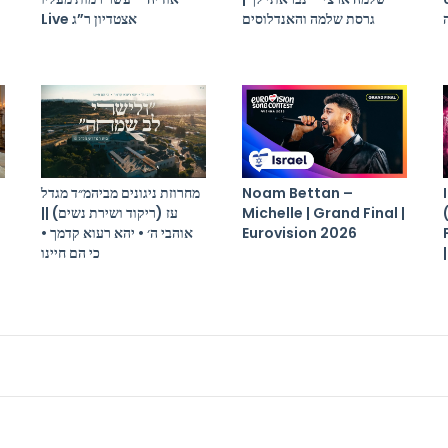
גרסת שלמה והאנדלוסים
Live אצטדיון ר”ג
מחרוזת ניגונים מביהמ״ד מגדל
Noam Bettan –
עז (ריקוד ושירת נשים) ||
Michelle | Grand Final |
אוהבי ה׳ • יהא רעוא קדמך •
Eurovision 2026
כי הם חיינו