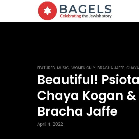
,
,
,
,
FEATURED
MUSIC
WOMEN ONLY
BRACHA JAFFE
CHAYA
Beautiful! Psiot
Chaya Kogan &
Bracha Jaffe
April 4, 2022