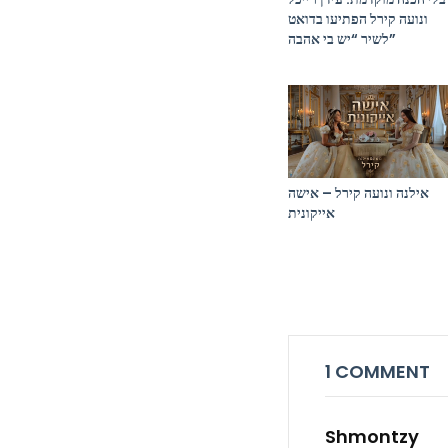
ונועה קירל הפתיעו בדואט
לשיר “יש בי אהבה”
אילנה ונועה קירל – אישה
אייקונית
1 COMMENT
Shmontzy