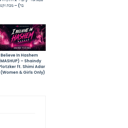
בר) – מכת זקנה
I Believe In Hashem
(MASHUP) – Shaindy
Plotzker ft. Shimi Adar
| (Women & Girls Only)