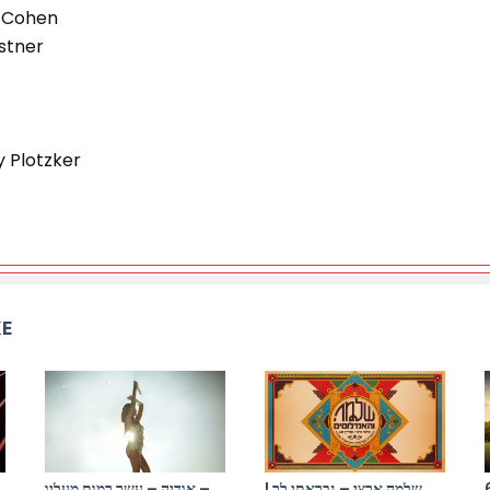
 Cohen
stner
y Plotzker
KE
התקווה 6 x יר
שלמה ארצי – נבראתי לך |
אודיה – עשר רמות מעליו –